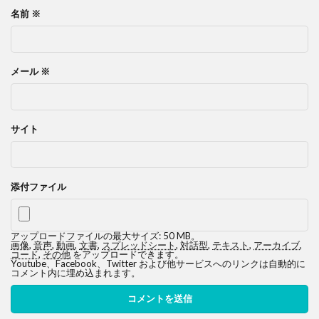
名前
※
メール
※
サイト
添付ファイル
アップロードファイルの最大サイズ: 50 MB。
画像
,
音声
,
動画
,
文書
,
スプレッドシート
,
対話型
,
テキスト
,
アーカイブ
,
コード
,
その他
をアップロードできます。
Youtube、Facebook、Twitter および他サービスへのリンクは自動的に
コメント内に埋め込まれます。