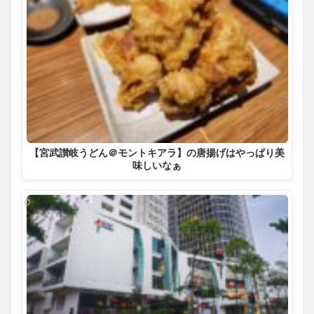
【宮武讃岐うどん＠モントキアラ】の唐揚げはやっぱり美
味しいなぁ