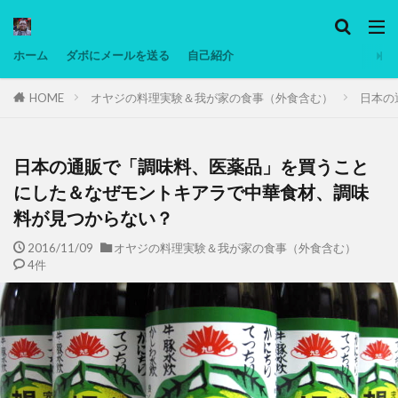
カテゴリー
ホーム
ダボにメールを送る
自己紹介
HOME
オヤジの料理実験＆我が家の食事（外食含む）
日本の
タグ
Ninjatrader
PC
グリグリ画像
マレーシア動画
ヨーグルト
日本の通販で「調味料、医薬品」を買うこと
低温調理・スロークッカー
低糖質ダイエット
にした＆なぜモントキアラで中華食材、調味
料が見つからない？
備忘録
動画
日本人村社会
脱水シート
2016/11/09
オヤジの料理実験＆我が家の食事（外食含む）
検索
4件