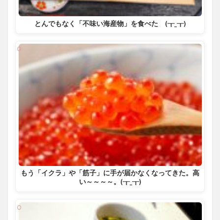
とんでもなく「不味い海産物」を食べた (┰_┰)
もう「イクラ」や「筋子」に手が届かなくなってきた。高
い～～～～。(┰_┰)