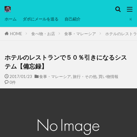
カテゴリー
ホーム
ダボにメールを送る
自己紹介
HOME
食べ物・お店
食事・マレーシア
ホテルのレストラ
タグ
Ninjatrader
PC
グリグリ画像
マレーシア動画
ヨーグルト
ホテルのレストランで５０％引きになるシス
低温調理・スロークッカー
低糖質ダイエット
テム【備忘録】
備忘録
動画
日本人村社会
脱水シート
2017/01/23
食事・マレーシア
,
旅行・その他
,
買い物情報
0件
検索