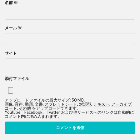
名前
※
メール
※
サイト
添付ファイル
アップロードファイルの最大サイズ: 50 MB。
画像
,
音声
,
動画
,
文書
,
スプレッドシート
,
対話型
,
テキスト
,
アーカイブ
,
コード
,
その他
をアップロードできます。
Youtube、Facebook、Twitter および他サービスへのリンクは自動的に
コメント内に埋め込まれます。