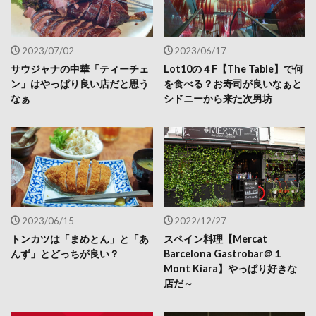
2023/07/02
2023/06/17
サウジャナの中華「ティーチェ
Lot10の４F【The Table】で何
ン」はやっぱり良い店だと思う
を食べる？お寿司が良いなぁと
なぁ
シドニーから来た次男坊
2023/06/15
2022/12/27
トンカツは「まめとん」と「あ
スペイン料理【Mercat
んず」とどっちが良い？
Barcelona Gastrobar＠１
Mont Kiara】やっぱり好きな
店だ～