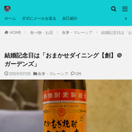
カテゴリー
ホーム
ダボにメールを送る
自己紹介
HOME
食べ物・お店
食事・マレーシア
結婚記念日は「お
タグ
Ninjatrader
PC
グリグリ画像
マレーシア動画
低温調理・スロークッカー
低糖質ダイエット
備忘
結婚記念日は「おまかせダイニング【創】＠
日本人村社会
脱水シート
ガーデンズ」
2019/07/01
食事・マレーシア
0件
検索