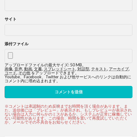
サイト
添付ファイル
アップロードファイルの最大サイズ: 50 MB。
画像
,
音声
,
動画
,
文書
,
スプレッドシート
,
対話型
,
テキスト
,
アーカイブ
,
コード
,
その他
をアップロードできます。
Youtube、Facebook、Twitter および他サービスへのリンクは自動的に
コメント内に埋め込まれます。