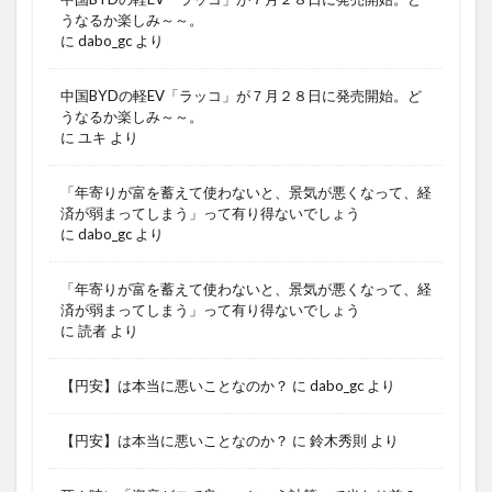
うなるか楽しみ～～。
に
dabo_gc
より
中国BYDの軽EV「ラッコ」が７月２８日に発売開始。ど
うなるか楽しみ～～。
に
ユキ
より
「年寄りが富を蓄えて使わないと、景気が悪くなって、経
済が弱まってしまう」って有り得ないでしょう
に
dabo_gc
より
「年寄りが富を蓄えて使わないと、景気が悪くなって、経
済が弱まってしまう」って有り得ないでしょう
に
読者
より
【円安】は本当に悪いことなのか？
に
dabo_gc
より
【円安】は本当に悪いことなのか？
に
鈴木秀則
より