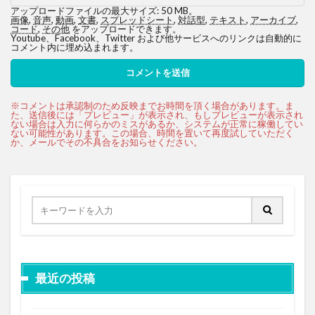
アップロードファイルの最大サイズ: 50 MB。
画像
,
音声
,
動画
,
文書
,
スプレッドシート
,
対話型
,
テキスト
,
アーカイブ
,
コード
,
その他
をアップロードできます。
Youtube、Facebook、Twitter および他サービスへのリンクは自動的に
コメント内に埋め込まれます。
最近の投稿