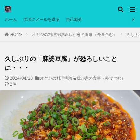
カテゴリー
ホーム
ダボにメールを送る
自己紹介
HOME
オヤジの料理実験＆我が家の食事（外食含む）
久しぶ
タグ
Ninjatrader
PC
グリグリ画像
マレーシア動画
ヨーグルト
久しぶりの「麻婆豆腐」が恐ろしいこと
低温調理・スロークッカー
低糖質ダイエット
に・・・
備忘録
動画
日本人村社会
脱水シート
2024/04/28
オヤジの料理実験＆我が家の食事（外食含む）
2件
検索