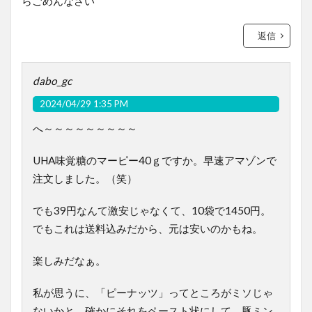
らごめんなさい
返信
dabo_gc
2024/04/29 1:35 PM
へ～～～～～～～～～
UHA味覚糖のマーピー40ｇですか。早速アマゾンで
注文しました。（笑）
でも39円なんて激安じゃなくて、10袋で1450円。
でもこれは送料込みだから、元は安いのかもね。
楽しみだなぁ。
私が思うに、「ピーナッツ」ってところがミソじゃ
ないかと。確かにそれをペースト状にして、豚ミン