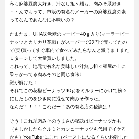
私も麻婆豆腐大好き。汁なし担々麺も。肉みそ系好き
・・んでもって、市販の有名なメーカーの麻婆豆腐の素
ってなんであんなに不味いの？
たまたま、UHA味覚糖のマーピー40ｇ入り(マーラーピー
ナッツとカリカリ花椒）がスーパーで39円で売ってたの
で(笑)買ってすぐ車内で食べてみたらなんと激うま！また
Ｕターンして大量買いしました。
これって、地元で有名な美味しい汁無し担々麺屋の上に
乗っかってる肉みそのと同じ食味!
謎が解けた！
それでこの花椒ピーナッツ40ｇをミルサーにかけて粉々
にしたものをひき肉に混ぜて肉みそ作った。
なんだ！！！！これだー！あの有名店の秘訣は！
そう！これ系肉みそのうまさの秘訣はピーナッツかも
（もしかしたらクルミとカシューナッツも代用でイケる
かも）YouTube↑にこれ（ペーストになるくらい粉砕した