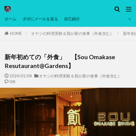
カテゴリー
ホーム
ダボにメールを送る
自己紹介
HOME
オヤジの料理実験＆我が家の食事（外食含む）
新年初め
タグ
Ninjatrader
PC
グリグリ画像
マレーシア動画
ヨーグルト
新年初めての「外食」 【Sou Omakase
低温調理・スロークッカー
低糖質ダイエット
Resutaurant@Gardens】
備忘録
動画
日本人村社会
脱水シート
2024/01/04
オヤジの料理実験＆我が家の食事（外食含む）
0件
検索