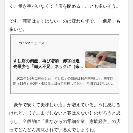
く、働き手がいなくて「店を閉める」ことも多いそう。
でも「商売は甘くはない」のは変わらずで、「倒産」も
多いと。
Yahoo!ニュース
すし店の倒産、再び増加 赤字は過
去最少も「職人不足」ネックに（帝
国データバン...
2026年1-6月に発生した「すし店」の倒産は16件判明した。前年同
期（11件）を5件・45.5％上回って推移しており、年間では3年ぶりに
前年から増加に転じる可能性がある。インバウンド需要の拡大に
「豪華で安くて美味しい店」が増えているように感じる
けれど、【そこまでしないと客は来ない】のだろうと思
うし、全般的に「昔ながらの零細企業、家族経営」の店
ってどんどん淘汰されているんでしょうね。