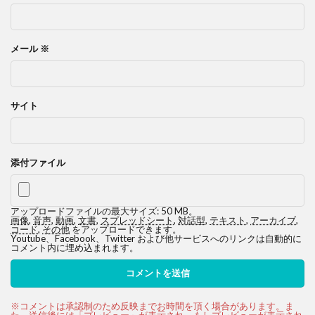
メール
※
サイト
添付ファイル
アップロードファイルの最大サイズ: 50 MB。
画像
,
音声
,
動画
,
文書
,
スプレッドシート
,
対話型
,
テキスト
,
アーカイブ
,
コード
,
その他
をアップロードできます。
Youtube、Facebook、Twitter および他サービスへのリンクは自動的に
コメント内に埋め込まれます。