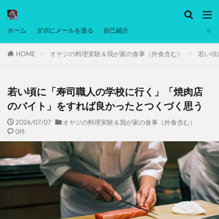
カテゴリー
ホーム
ダボにメールを送る
自己紹介
HOME
オヤジの料理実験＆我が家の食事（外食含む）
若い頃
タグ
Ninjatrader
PC
グリグリ画像
マレーシア動画
ヨーグルト
若い頃に「寿司職人の学校に行く」「焼肉店
低温調理・スロークッカー
低糖質ダイエット
のバイト」をすれば良かったとつくづく思う
備忘録
動画
日本人村社会
脱水シート
2026/07/07
オヤジの料理実験＆我が家の食事（外食含む）
0件
検索