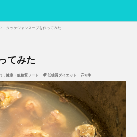
タッケジャンスープを作ってみた
ってみた
PC
グリグリ画像
マレーシア動画
ヨーグルト
低温調理・ス
備忘録
動画
日本人村社会
脱水シート
む）
,
健康・低糖質フード
低糖質ダイエット
8件
検索