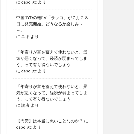
に
dabo_gc
より
中国BYDの軽EV「ラッコ」が７月２８
日に発売開始。どうなるか楽しみ～
～。
に
ユキ
より
「年寄りが富を蓄えて使わないと、景
気が悪くなって、経済が弱まってしま
う」って有り得ないでしょう
に
dabo_gc
より
「年寄りが富を蓄えて使わないと、景
気が悪くなって、経済が弱まってしま
う」って有り得ないでしょう
に
読者
より
【円安】は本当に悪いことなのか？
に
dabo_gc
より