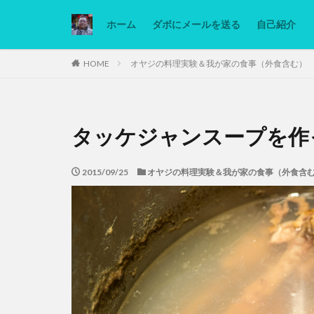
ホーム
ダボにメールを送る
自己紹介
カテゴリー
HOME
オヤジの料理実験＆我が家の食事（外食含む）
タグ
タッケジャンスープを作
Ninjatrader
低糖質ダイエット
2015/09/25
オヤジの料理実験＆我が家の食事（外食含