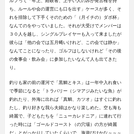
ルフって「年上、経験者、上手い人のみが発言権を持
ち、ルールや会の運営にも口を出す」ケースが多く、そ
れを排除して下手くそのための「（月イチの）ダボ杯」
なんてのをやっていました。それが大受けでメンバーは
３０人を越し、シングルプレイヤーも入って来ましたが
彼らは「他の会では五月蝿いけれど、この会では静か」
なんてことになったり、ゴルフはしないけれど「その後
の食事会・飲み会」に参加したいなんて人も出てきた
り。
釣りも家の前の運河で「黒鯛とキス」は一年中入れ食い
で季節になると「トラバリー（シマアジみたいな魚）が
釣れたり、外海に出れば「真鯛、カツオ」はすぐに釣れ
たし、釣り好きな我ら夫婦はかなり楽しめた。空も海も
綺麗で、子どもたちを「ニューカレドニア」に連れて行
った時には「ゴールドコースト（の穴場）の方が綺麗
だ」とがっかりしていたくらいで、海遊びはかな～～～