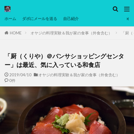
カテゴリー
ホーム
ダボにメールを送る
自己紹介
HOME
オヤジの料理実験＆我が家の食事（外食含む）
「厨（
タグ
Ninjatrader
PC
グリグリ画像
マレーシア動画
ヨーグルト
「厨（くりや）＠バンサショッピングセンタ
低温調理・スロークッカー
低糖質ダイエット
ー」は最近、気に入っている和食店
備忘録
動画
日本人村社会
脱水シート
2019/04/10
オヤジの料理実験＆我が家の食事（外食含む）
0件
検索