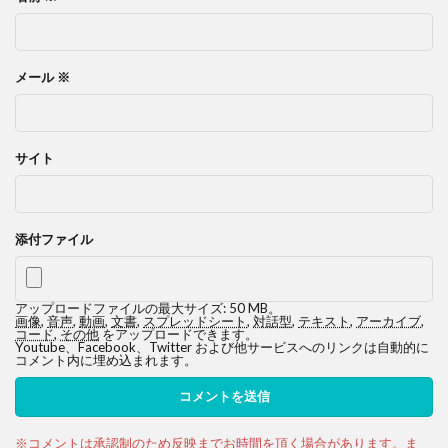
メール
※
サイト
添付ファイル
アップロードファイルの最大サイズ: 50 MB。
画像
,
音声
,
動画
,
文書
,
スプレッドシート
,
対話型
,
テキスト
,
アーカイブ
,
コード
,
その他
をアップロードできます。
Youtube、Facebook、Twitter および他サービスへのリンクは自動的に
コメント内に埋め込まれます。