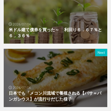
2026/07/04
米ドル建て債券を買った～ 利回り６．６７％と
６．３６％
Next
2026/07/06
日本でも「メコン川流域で養殖される【バサ＝パ
ンガシウス】が流行りだした様子