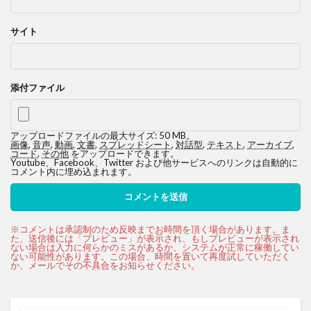
サイト
添付ファイル
アップロードファイルの最大サイズ: 50 MB。
画像
,
音声
,
動画
,
文書
,
スプレッドシート
,
対話型
,
テキスト
,
アーカイブ
,
コード
,
その他
をアップロードできます。
Youtube、Facebook、Twitter および他サービスへのリンクは自動的に
コメント内に埋め込まれます。