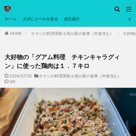
カテゴリー
ホーム
ダボにメールを送る
自己紹介
HOME
オヤジの料理実験＆我が家の食事（外食含む）
大好物
タグ
Ninjatrader
PC
グリグリ画像
マレーシア動画
ヨーグルト
大好物の「グアム料理 チキンキャラグィ
低温調理・スロークッカー
低糖質ダイエット
ン」に使った鶏肉は１．７キロ
備忘録
動画
日本人村社会
脱水シート
2026/07/05
オヤジの料理実験＆我が家の食事（外食含む）
0件
検索