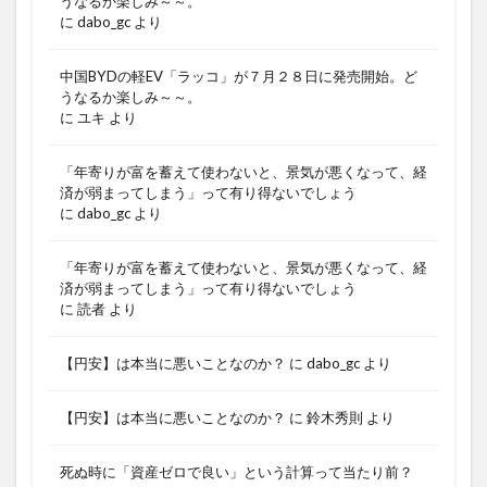
うなるか楽しみ～～。
に
dabo_gc
より
中国BYDの軽EV「ラッコ」が７月２８日に発売開始。ど
うなるか楽しみ～～。
に
ユキ
より
「年寄りが富を蓄えて使わないと、景気が悪くなって、経
済が弱まってしまう」って有り得ないでしょう
に
dabo_gc
より
「年寄りが富を蓄えて使わないと、景気が悪くなって、経
済が弱まってしまう」って有り得ないでしょう
に
読者
より
【円安】は本当に悪いことなのか？
に
dabo_gc
より
【円安】は本当に悪いことなのか？
に
鈴木秀則
より
死ぬ時に「資産ゼロで良い」という計算って当たり前？