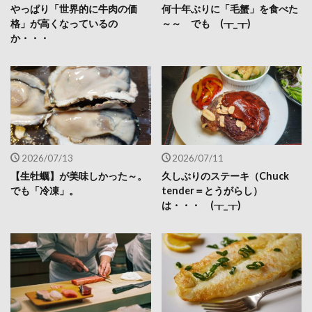
やっぱり「世界的に牛肉の価
何十年ぶりに「毛蟹」を食べた
格」が高くなっているの
～～ でも (┰_┰)
か・・・
2026/07/13
2026/07/11
【生牡蠣】が美味しかった～。
久しぶりのステーキ（Chuck
でも「冷凍」。
tender＝とうがらし）
は・・・ (┰_┰)