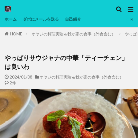
カテゴリー
ホーム
ダボにメールを送る
自己紹介
HOME
オヤジの料理実験＆我が家の食事（外食含む）
やっぱ
タグ
Ninjatrader
PC
グリグリ画像
マレーシア動画
ヨーグルト
やっぱりサウジャナの中華「ティーチェン」
低温調理・スロークッカー
低糖質ダイエット
は良いわ
備忘録
動画
日本人村社会
脱水シート
2024/01/08
オヤジの料理実験＆我が家の食事（外食含む）
2件
検索