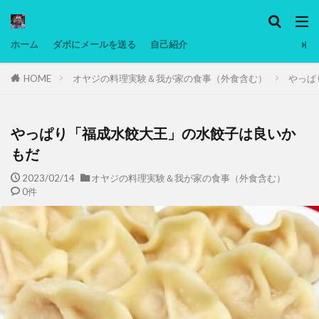
カテゴリー
ホーム
ダボにメールを送る
自己紹介
HOME
オヤジの料理実験＆我が家の食事（外食含む）
やっぱ
タグ
Ninjatrader
PC
グリグリ画像
マレーシア動画
ヨーグルト
やっぱり「福成水餃大王」の水餃子は良いか
低温調理・スロークッカー
低糖質ダイエット
もだ
備忘録
動画
日本人村社会
脱水シート
2023/02/14
オヤジの料理実験＆我が家の食事（外食含む）
0件
検索