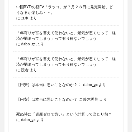
中国BYDの軽EV「ラッコ」が７月２８日に発売開始。ど
うなるか楽しみ～～。
に
ユキ
より
「年寄りが富を蓄えて使わないと、景気が悪くなって、経
済が弱まってしまう」って有り得ないでしょう
に
dabo_gc
より
「年寄りが富を蓄えて使わないと、景気が悪くなって、経
済が弱まってしまう」って有り得ないでしょう
に
読者
より
【円安】は本当に悪いことなのか？
に
dabo_gc
より
【円安】は本当に悪いことなのか？
に
鈴木秀則
より
死ぬ時に「資産ゼロで良い」という計算って当たり前？
に
dabo_gc
より