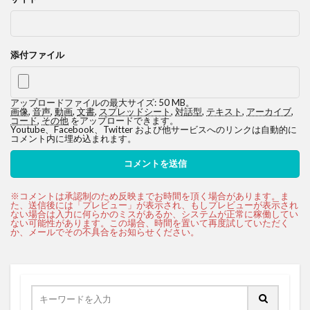
添付ファイル
アップロードファイルの最大サイズ: 50 MB。
画像
,
音声
,
動画
,
文書
,
スプレッドシート
,
対話型
,
テキスト
,
アーカイブ
,
コード
,
その他
をアップロードできます。
Youtube、Facebook、Twitter および他サービスへのリンクは自動的に
コメント内に埋め込まれます。